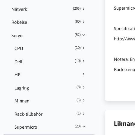
Supermicr
(205)
Nätverk
(80)
Rökelse
Specifikat
(52)
Server
http://ww
(10)
CPU
Notera: En
(10)
Dell
Rackskenor
HP
(8)
Lagring
(3)
Minnen
(1)
Rack-tillbehör
Liknan
(20)
Supermicro