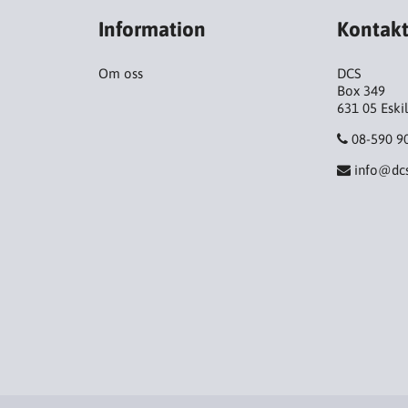
Information
Kontak
Om oss
DCS
Box 349
631 05 Eski
08-590 9
info@dcs