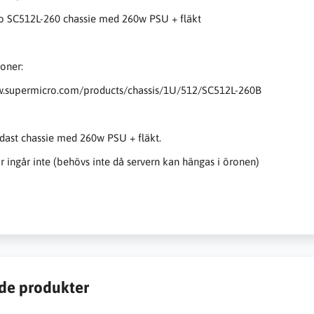
o SC512L-260 chassie med 260w PSU + fläkt
ioner:
w.supermicro.com/products/chassis/1U/512/SC512L-260B
dast chassie med 260w PSU + fläkt.
 ingår inte (behövs inte då servern kan hängas i öronen)
de produkter