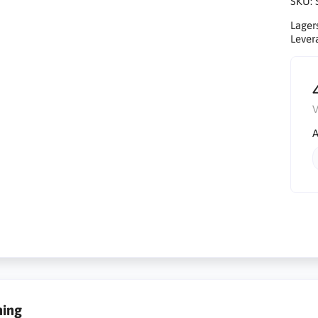
SKU:
Lager
Lever
V
A
ning