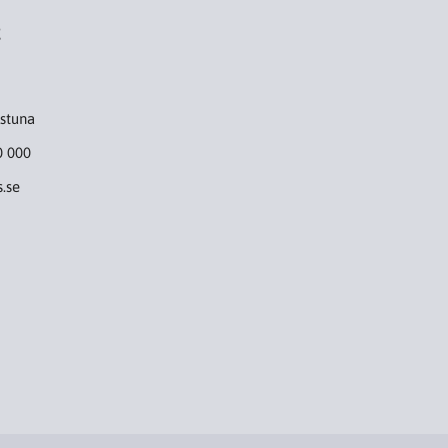
t
lstuna
0 000
.se