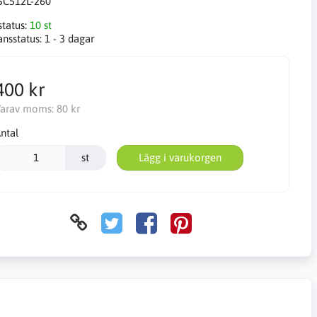
SC512L-260
status:
10 st
ansstatus:
1 - 3 dagar
400 kr
arav moms:
80 kr
ntal
st
Lägg i varukorgen