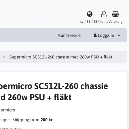
sv / SE / SEK
Konto
Varukorg
Kundservice
Logga in
Supermicro SC512L-260 chassie med 260w PSU + fläkt
permicro SC512L-260 chassie
d 260w PSU + fläkt
apest shipping from
200 kr