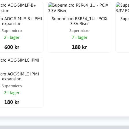
ro AOC-SIMLP-B+ IPMI
Supermicro RSR64_1U - PCIX
Supe
expansion
3.3V Riser
Supermicro
Supermicro
2 i lager
7 i lager
600 kr
180 kr
cro AOC-SIMLC IPMI
expansion
Supermicro
2 i lager
180 kr