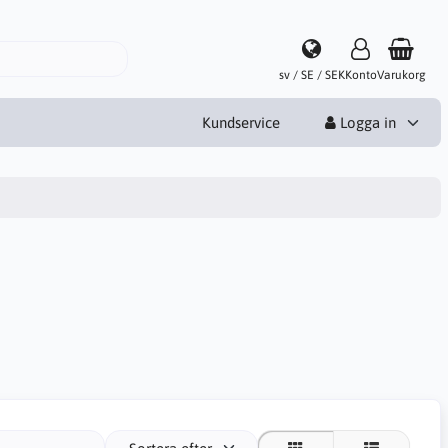
sv / SE / SEK
Konto
Varukorg
Kundservice
Logga in