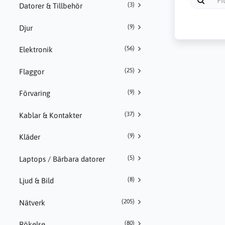
(3)
Datorer & Tillbehör
(9)
Djur
(56)
Elektronik
(25)
Flaggor
(9)
Förvaring
(37)
Kablar & Kontakter
(9)
Kläder
(5)
Laptops / Bärbara datorer
(8)
Ljud & Bild
(205)
Nätverk
(80)
Rökelse