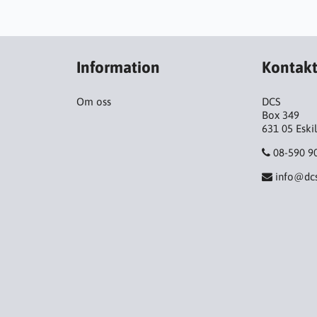
Information
Kontak
Om oss
DCS
Box 349
631 05 Eski
08-590 9
info@dcs