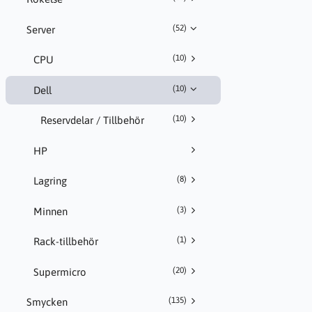
(52)
Server
(10)
CPU
(10)
Dell
(10)
Reservdelar / Tillbehör
HP
(8)
Lagring
(3)
Minnen
(1)
Rack-tillbehör
(20)
Supermicro
(135)
Smycken