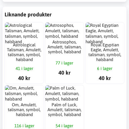
Liknande produkter
Astrosophos,
Astrological
Royal Egyptian
Amulett, talisman,
Talisman, Amulett,
Eagle, Amulett,
symbol, halsband
talisman, symbol,
talisman, symbol,
halsband
halsband
77 i lager
41 i lager
6 i lager
40 kr
40 kr
40 kr
Om, Amulett,
Palm of Luck,
talisman, symbol,
Amulett, talisman,
halsband
symbol, halsband
116 i lager
54 i lager