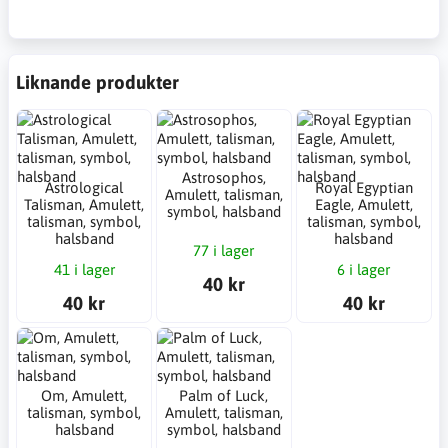
Liknande produkter
Astrosophos,
Astrological
Royal Egyptian
Amulett, talisman,
Talisman, Amulett,
Eagle, Amulett,
symbol, halsband
talisman, symbol,
talisman, symbol,
halsband
halsband
77 i lager
41 i lager
6 i lager
40 kr
40 kr
40 kr
Om, Amulett,
Palm of Luck,
talisman, symbol,
Amulett, talisman,
halsband
symbol, halsband