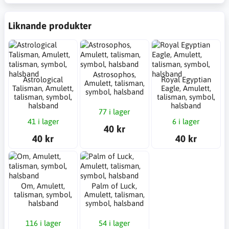
Liknande produkter
Astrosophos,
Astrological
Royal Egyptian
Amulett, talisman,
Talisman, Amulett,
Eagle, Amulett,
symbol, halsband
talisman, symbol,
talisman, symbol,
halsband
halsband
77 i lager
41 i lager
6 i lager
40 kr
40 kr
40 kr
Om, Amulett,
Palm of Luck,
talisman, symbol,
Amulett, talisman,
halsband
symbol, halsband
116 i lager
54 i lager