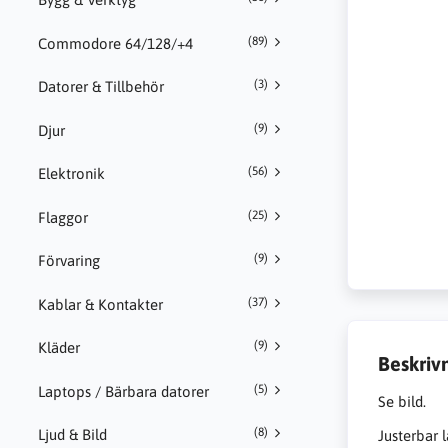
(89)
Commodore 64/128/+4
(3)
Datorer & Tillbehör
(9)
Djur
(56)
Elektronik
(25)
Flaggor
(9)
Förvaring
(37)
Kablar & Kontakter
(9)
Kläder
Beskriv
(5)
Laptops / Bärbara datorer
Se bild.
(8)
Ljud & Bild
Justerbar l