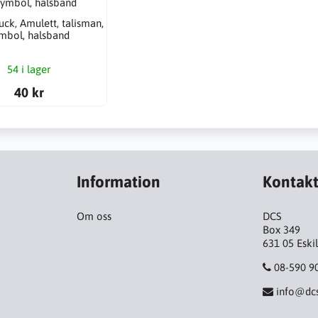
uck, Amulett, talisman,
mbol, halsband
54 i lager
40 kr
Information
Kontak
Om oss
DCS
Box 349
631 05 Eski
08-590 9
info@dcs