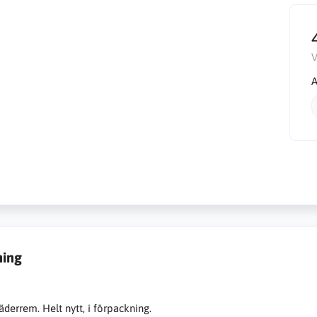
V
A
ning
äderrem. Helt nytt, i förpackning.