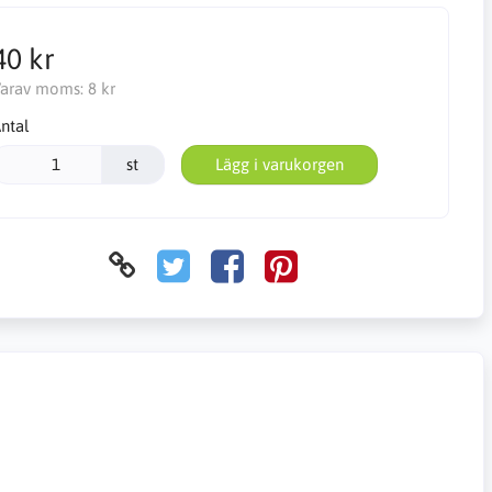
40 kr
arav moms:
8 kr
ntal
st
Lägg i varukorgen