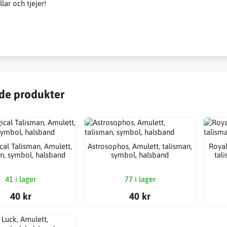
llar och tjejer!
de produkter
cal Talisman, Amulett,
Astrosophos, Amulett, talisman,
Royal
n, symbol, halsband
symbol, halsband
tal
41 i lager
77 i lager
40 kr
40 kr