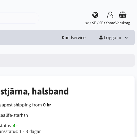
sv / SE / SEK
Konto
Varukorg
Kundservice
Logga in
östjärna, halsband
apest shipping from
0 kr
sealife-starfish
status:
4 st
ansstatus:
1 - 3 dagar