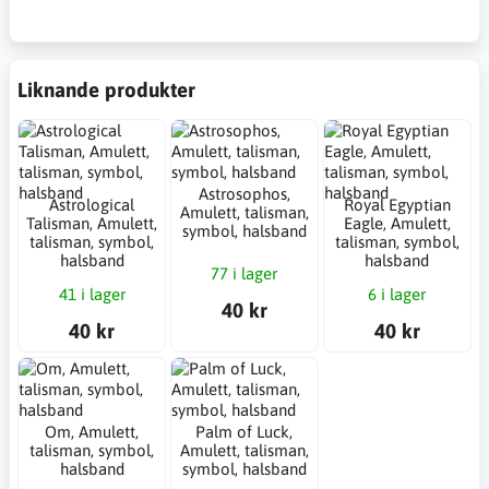
Liknande produkter
Astrosophos,
Astrological
Royal Egyptian
Amulett, talisman,
Talisman, Amulett,
Eagle, Amulett,
symbol, halsband
talisman, symbol,
talisman, symbol,
halsband
halsband
77 i lager
41 i lager
6 i lager
40 kr
40 kr
40 kr
Om, Amulett,
Palm of Luck,
talisman, symbol,
Amulett, talisman,
halsband
symbol, halsband