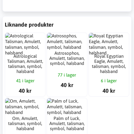
Liknande produkter
Astrosophos,
Astrological
Royal Egyptian
Amulett, talisman,
Talisman, Amulett,
Eagle, Amulett,
symbol, halsband
talisman, symbol,
talisman, symbol,
halsband
halsband
77 i lager
41 i lager
6 i lager
40 kr
40 kr
40 kr
Om, Amulett,
Palm of Luck,
talisman, symbol,
Amulett, talisman,
halsband
symbol, halsband