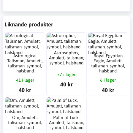
Liknande produkter
Astrosophos,
Astrological
Royal Egyptian
Amulett, talisman,
Talisman, Amulett,
Eagle, Amulett,
symbol, halsband
talisman, symbol,
talisman, symbol,
halsband
halsband
77 i lager
41 i lager
6 i lager
40 kr
40 kr
40 kr
Om, Amulett,
Palm of Luck,
talisman, symbol,
Amulett, talisman,
halsband
symbol, halsband