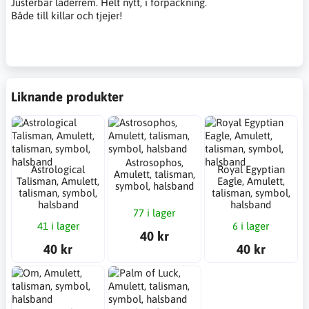
Justerbar läderrem. Helt nytt, i förpackning.
Både till killar och tjejer!
Liknande produkter
Astrosophos,
Astrological
Royal Egyptian
Amulett, talisman,
Talisman, Amulett,
Eagle, Amulett,
symbol, halsband
talisman, symbol,
talisman, symbol,
halsband
halsband
77 i lager
41 i lager
6 i lager
40 kr
40 kr
40 kr