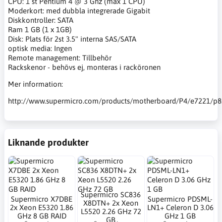
CPU: 1 st Pentium 4 @ 3 Ghz (max 1 CPU)
Moderkort: med dubbla integrerade Gigabit
Diskkontroller: SATA
Ram 1 GB (1 x 1GB)
Disk: Plats för 2st 3.5" interna SAS/SATA
optisk media: Ingen
Remote management: Tillbehör
Rackskenor - behövs ej, monteras i racköronen
Mer information:
http://www.supermicro.com/products/motherboard/P4/e7221/p8
Liknande produkter
Supermicro SC836
Supermicro X7DBE
Supermicro PDSML-
X8DTN+ 2x Xeon
2x Xeon E5320 1.86
LN1+ Celeron D 3.06
L5520 2.26 GHz 72
GHz 8 GB RAID
GHz 1 GB
GB