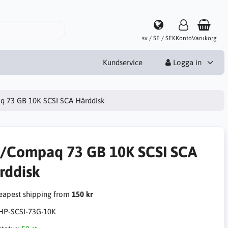
sv / SE / SEK
Konto
Varukorg
Kundservice
Logga in
 73 GB 10K SCSI SCA Hårddisk
/Compaq 73 GB 10K SCSI SCA
rddisk
apest shipping from
150 kr
HP-SCSI-73G-10K