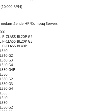
 (10,000 RPM)
a. nedanstående HP/Compaq Servers
8500
BL P-CLASS BL20P G2
BL P-CLASS BL20P G3
BL P-CLASS BL40P
DL360
DL360 G2
DL360 G3
DL360 G4
DL360 G4P
DL380
DL380 G2
DL380 G3
DL380 G4
DL385
DL560
DL580
DL580 G2