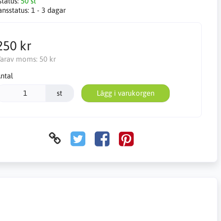
status:
50 st
ansstatus:
1 - 3 dagar
250 kr
arav moms:
50 kr
ntal
st
Lägg i varukorgen