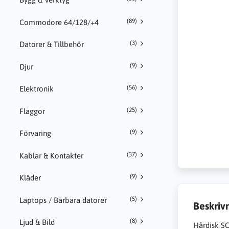
(89)
Commodore 64/128/+4
(3)
Datorer & Tillbehör
(9)
Djur
(56)
Elektronik
(25)
Flaggor
(9)
Förvaring
(37)
Kablar & Kontakter
(9)
Kläder
(5)
Laptops / Bärbara datorer
Beskriv
(8)
Ljud & Bild
Hårdisk S