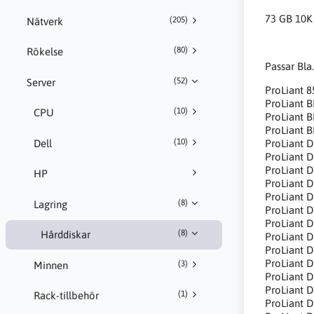
73 GB 10K
(205)
Nätverk
(80)
Rökelse
Passar Bl
(52)
Server
ProLiant 
ProLiant 
(10)
CPU
ProLiant 
ProLiant 
(10)
Dell
ProLiant 
ProLiant 
ProLiant 
HP
ProLiant 
ProLiant 
(8)
Lagring
ProLiant 
ProLiant 
(8)
Hårddiskar
ProLiant 
ProLiant 
ProLiant 
(3)
Minnen
ProLiant 
ProLiant 
(1)
Rack-tillbehör
ProLiant 