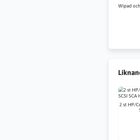
Wipad och 
Liknan
2 st HP/C