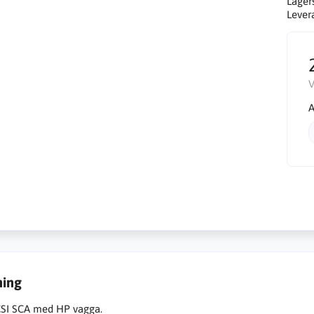
Lager
Lever
V
A
ning
CSI SCA med HP vagga.