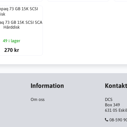
q 73 GB 15K SCSI SCA
Hårddisk
49 i lager
270 kr
Information
Kontak
Om oss
DCS
Box 349
631 05 Eski
08-590 9