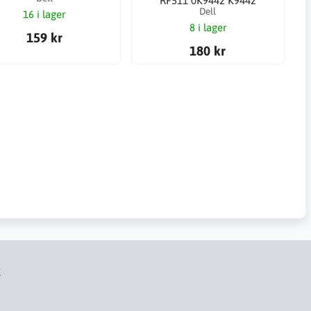
RF511 0K9442 K9442
Dell
16 i lager
8 i lager
159 kr
180 kr
t