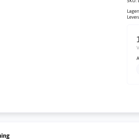
SKU:
Lager
Lever
V
A
ning