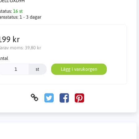
DELL-DXD9H
status:
16 st
ansstatus:
1 - 3 dagar
199 kr
arav moms:
39,80 kr
ntal
st
Lägg i varukorgen