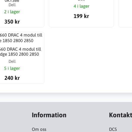
0KY386
Dell
4 i lager
2 i lager
199 kr
350 kr
660 DRAC 4 modul till
dge 1850 2800 2850
Dell
5 i lager
240 kr
Information
Kontak
Om oss
DCS