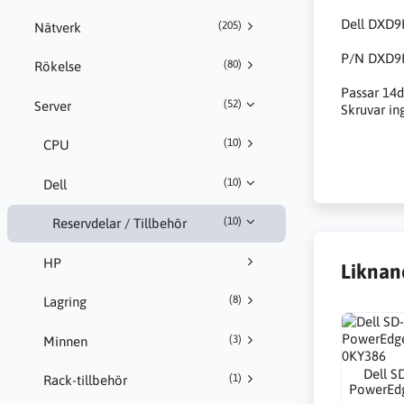
Dell DXD9
(205)
Nätverk
P/N DXD9
(80)
Rökelse
Passar 14d
(52)
Server
Skruvar ing
(10)
CPU
(10)
Dell
(10)
Reservdelar / Tillbehör
HP
Liknan
(8)
Lagring
(3)
Minnen
Dell S
(1)
Rack-tillbehör
PowerEd