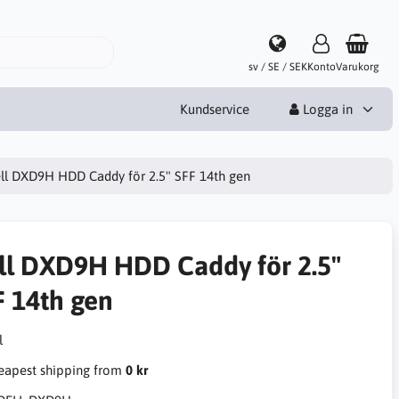
sv / SE / SEK
Konto
Varukorg
Kundservice
Logga in
ll DXD9H HDD Caddy för 2.5" SFF 14th gen
ll DXD9H HDD Caddy för 2.5"
F 14th gen
apest shipping from
0 kr