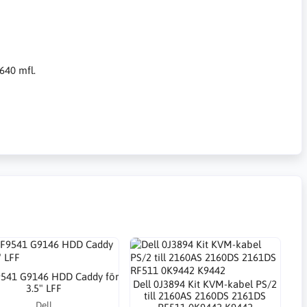
640 mfl.
9541 G9146 HDD Caddy för
Dell 0J3894 Kit KVM-kabel PS/2
3.5" LFF
till 2160AS 2160DS 2161DS
Dell