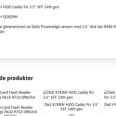
H HDD Caddy för 2.5" SFF 14th gen
H 0DXD9H
e generationen av Dells Poweredge servers med 2.5" disk tex R440 R
år.
de produkter
Dell X7K8W HDD Caddy för 3.5"
Dell F
D-Card Flash Reader
SFF 14th gen
ge R610 R710 0RN354
Dell