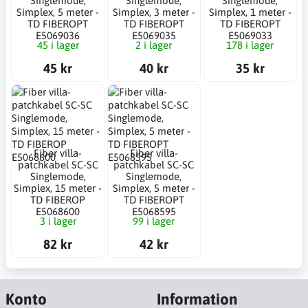
Singlemode,
Singlemode,
Singlemode,
Simplex, 5 meter -
Simplex, 3 meter -
Simplex, 1 meter -
TD FIBEROPT
TD FIBEROPT
TD FIBEROPT
E5069036
E5069035
E5069033
45 i lager
2 i lager
178 i lager
45 kr
40 kr
35 kr
Fiber villa-
Fiber villa-
patchkabel SC-SC
patchkabel SC-SC
Singlemode,
Singlemode,
Simplex, 15 meter -
Simplex, 5 meter -
TD FIBEROP
TD FIBEROPT
E5068600
E5068595
3 i lager
99 i lager
82 kr
42 kr
Konto
Information