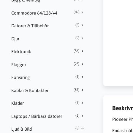
(89)
Commodore 64/128/+4
(3)
Datorer & Tillbehör
(9)
Djur
(56)
Elektronik
(25)
Flaggor
(9)
Förvaring
(37)
Kablar & Kontakter
(9)
Kläder
Beskriv
(5)
Laptops / Bärbara datorer
Pioneer P
(8)
Ljud & Bild
Endast nål