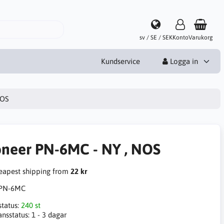
sv / SE / SEK
Konto
Varukorg
Kundservice
Logga in
NOS
oneer PN-6MC - NY , NOS
apest shipping from
22 kr
PN-6MC
status:
240 st
ansstatus:
1 - 3 dagar