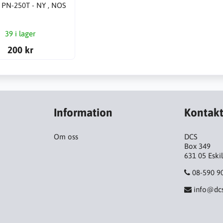
 PN-250T - NY , NOS
39 i lager
200 kr
Information
Kontak
Om oss
DCS
Box 349
631 05 Eski
08-590 9
info@dcs