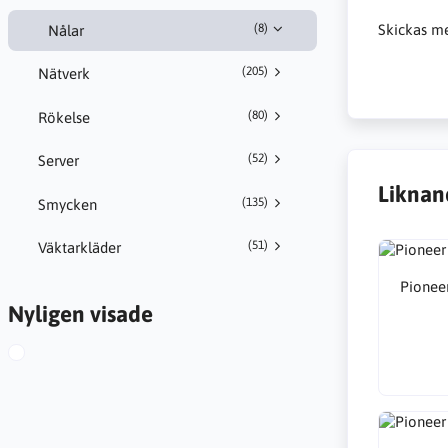
(8)
Skickas me
Nålar
(205)
Nätverk
(80)
Rökelse
(52)
Server
Liknan
(135)
Smycken
(51)
Väktarkläder
Pionee
Nyligen visade