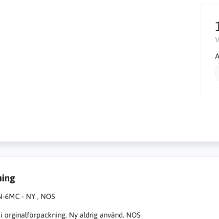
V
A
ning
N-6MC - NY , NOS
 i orginalförpackning. Ny aldrig använd. NOS