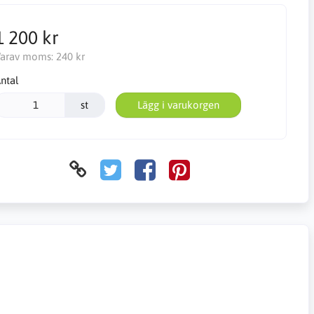
1 200 kr
arav moms:
240 kr
ntal
st
Lägg i varukorgen