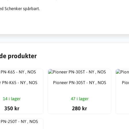
d Schenker spårbart.
de produkter
r PN-K65 - NY , NOS
Pioneer PN-305T - NY , NOS
Pio
14 i lager
47 i lager
350 kr
280 kr