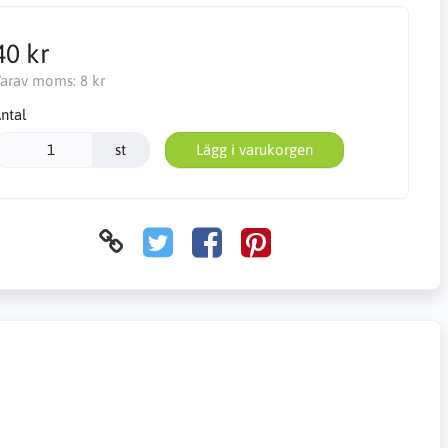
40 kr
arav moms:
8 kr
ntal
st
Lägg i varukorgen