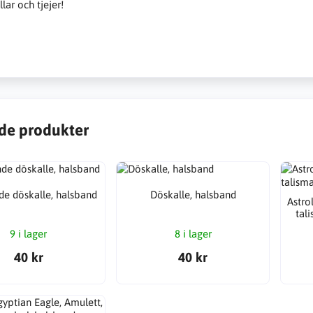
llar och tjejer!
de produkter
de döskalle, halsband
Döskalle, halsband
Astro
tal
9 i lager
8 i lager
40 kr
40 kr