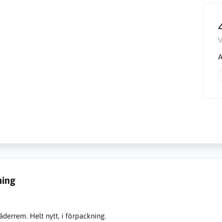
V
A
ning
äderrem. Helt nytt, i förpackning.