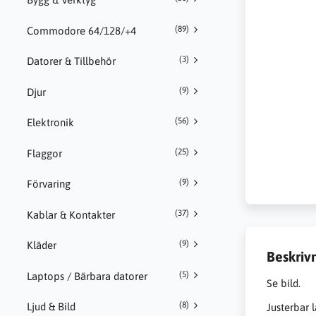
(89)
Commodore 64/128/+4
(3)
Datorer & Tillbehör
(9)
Djur
(56)
Elektronik
(25)
Flaggor
(9)
Förvaring
(37)
Kablar & Kontakter
(9)
Kläder
Beskriv
(5)
Laptops / Bärbara datorer
Se bild.
(8)
Ljud & Bild
Justerbar l