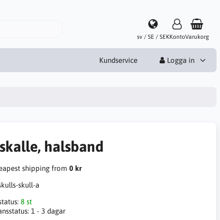
sv / SE / SEK
Konto
Varukorg
Kundservice
Logga in
skalle, halsband
apest shipping from
0 kr
skulls-skull-a
status:
8 st
ansstatus:
1 - 3 dagar