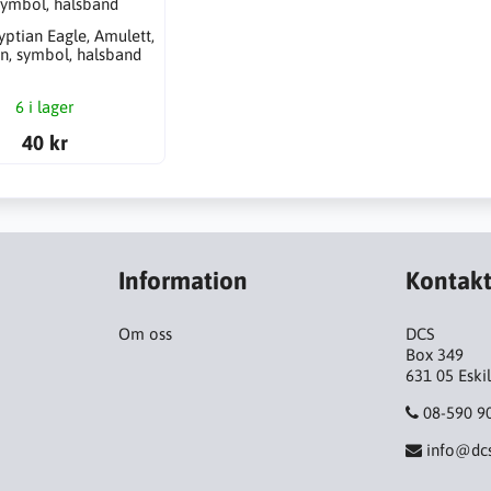
yptian Eagle, Amulett,
n, symbol, halsband
6 i lager
40 kr
Information
Kontak
Om oss
DCS
Box 349
631 05 Eski
08-590 9
info@dcs