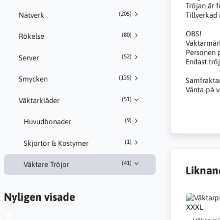
Tröjan är 
(205)
Nätverk
Tillverkad
OBS!
(80)
Rökelse
Väktarmärk
Personen p
(52)
Server
Endast trö
(135)
Smycken
Samfraktar 
Vänta på vå
(51)
Väktarkläder
(9)
Huvudbonader
(1)
Skjortor & Kostymer
(41)
Väktare Tröjor
Liknan
Nyligen visade