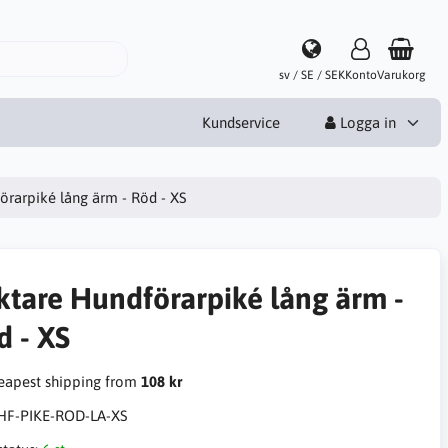
sv / SE / SEK
Konto
Varukorg
Kundservice
Logga in
örarpiké lång ärm - Röd - XS
ktare Hundförarpiké lång ärm -
d - XS
apest shipping from
108 kr
HF-PIKE-ROD-LA-XS