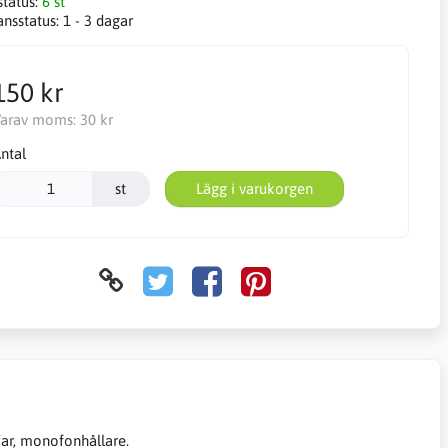
status:
6 st
ansstatus:
1 - 3 dagar
150 kr
arav moms:
30 kr
ntal
st
Lägg i varukorgen
far, monofonhållare.