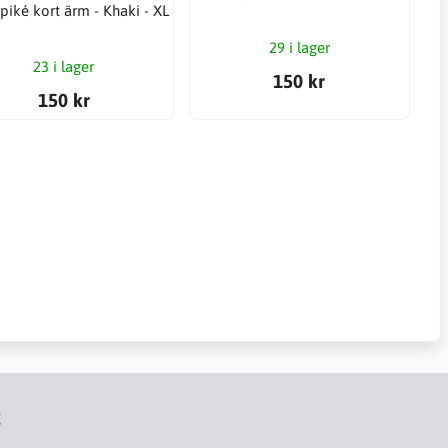
piké kort ärm - Khaki - XL
29 i lager
23 i lager
150 kr
150 kr
t