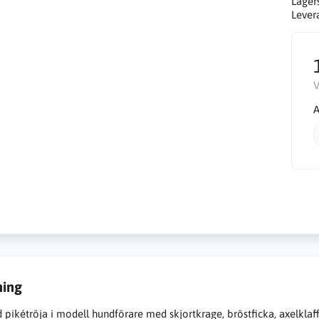
Lager
Lever
V
A
ning
pikétröja i modell hundförare med skjortkrage, bröstficka, axelklaf