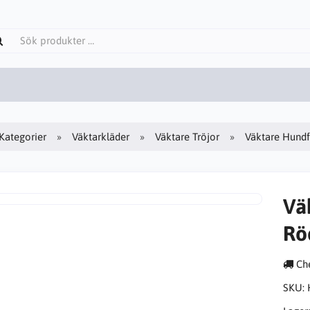
Kategorier
Väktarkläder
Väktare Tröjor
Väktare Hundf
Vä
Rö
Che
SKU: