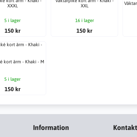
ké kort ärm - Khaki -
Väktarpiké kort ärm - Khaki -
Väktar
XXXL
XXL
5 i lager
16 i lager
150 kr
150 kr
é kort ärm - Khaki - M
5 i lager
150 kr
Information
Kontak