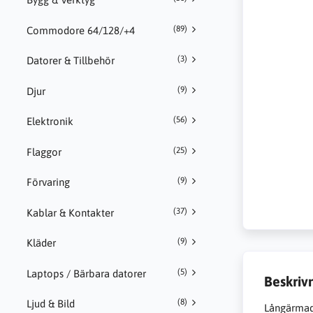
(89)
Commodore 64/128/+4
(3)
Datorer & Tillbehör
(9)
Djur
(56)
Elektronik
(25)
Flaggor
(9)
Förvaring
(37)
Kablar & Kontakter
(9)
Kläder
(5)
Laptops / Bärbara datorer
Beskriv
(8)
Ljud & Bild
Långärmad 