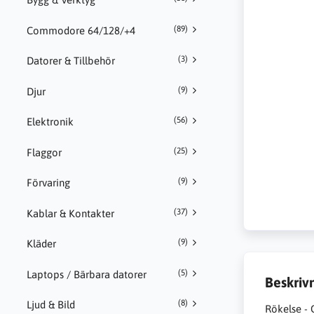
(89)
Commodore 64/128/+4
(3)
Datorer & Tillbehör
(9)
Djur
(56)
Elektronik
(25)
Flaggor
(9)
Förvaring
(37)
Kablar & Kontakter
(9)
Kläder
(5)
Laptops / Bärbara datorer
Beskriv
(8)
Ljud & Bild
Rökelse - 