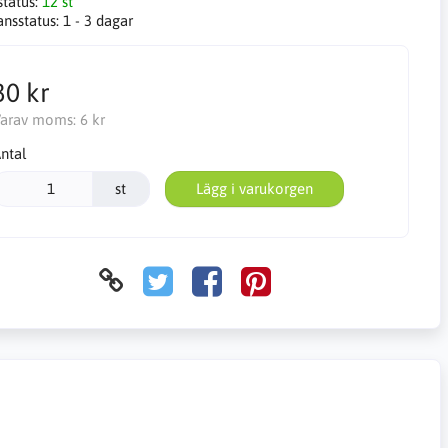
status:
12 st
ansstatus:
1 - 3 dagar
30 kr
arav moms:
6 kr
ntal
st
Lägg i varukorgen