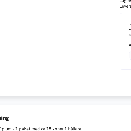
Lager
Lever
V
A
ning
Opium - 1 paket med ca 18 koner 1 hållare