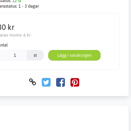
status:
12 st
ansstatus:
1 - 3 dagar
30 kr
arav moms:
6 kr
ntal
st
Lägg i varukorgen