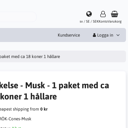
sv / SE / SEK
Konto
Varukorg
Kundservice
Logga in
 paket med ca 18 koner 1 hållare
kelse - Musk - 1 paket med ca
 koner 1 hållare
apest shipping from
0 kr
RÖK-Cones-Musk