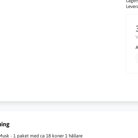
Lager
Lever
V
A
ning
Musk - 1 paket med ca 18 koner 1 hållare