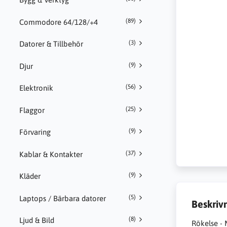
(89)
Commodore 64/128/+4
(3)
Datorer & Tillbehör
(9)
Djur
(56)
Elektronik
(25)
Flaggor
(9)
Förvaring
(37)
Kablar & Kontakter
(9)
Kläder
(5)
Laptops / Bärbara datorer
Beskriv
(8)
Ljud & Bild
Rökelse - 