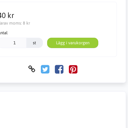
40 kr
arav moms:
8 kr
ntal
st
Lägg i varukorgen