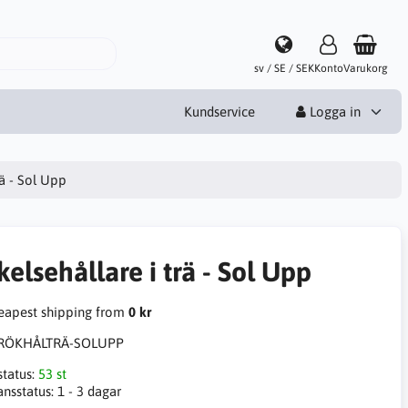
sv / SE / SEK
Konto
Varukorg
Kundservice
Logga in
rä - Sol Upp
elsehållare i trä - Sol Upp
apest shipping from
0 kr
RÖKHÅLTRÄ-SOLUPP
status:
53 st
ansstatus:
1 - 3 dagar