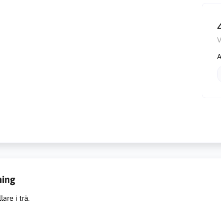
V
A
ning
are i trä.