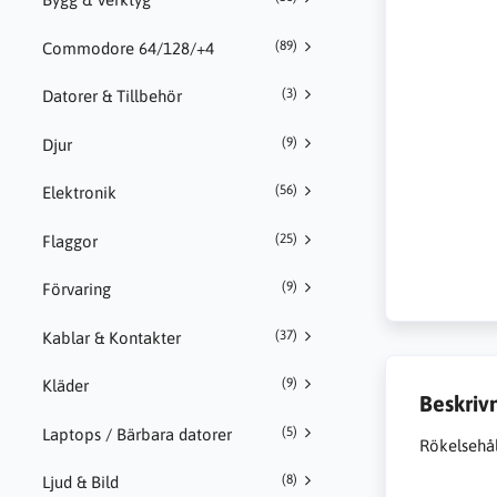
(89)
Commodore 64/128/+4
(3)
Datorer & Tillbehör
(9)
Djur
(56)
Elektronik
(25)
Flaggor
(9)
Förvaring
(37)
Kablar & Kontakter
(9)
Kläder
Beskriv
(5)
Laptops / Bärbara datorer
Rökelsehåll
(8)
Ljud & Bild