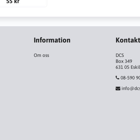
55 kr
Information
Kontak
Om oss
DCS
Box 349
631 05 Eski
08-590 9
info@dcs