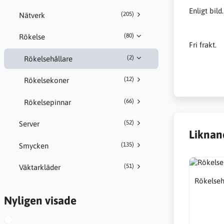
Enligt bild.
(205)
Nätverk
(80)
Rökelse
Fri frakt.
(2)
Rökelsehållare
(12)
Rökelsekoner
(66)
Rökelsepinnar
(52)
Server
Liknan
(135)
Smycken
(51)
Väktarkläder
Rökelseh
Nyligen visade