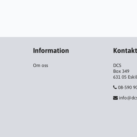
Information
Kontak
Om oss
DCS
Box 349
631 05 Eski
08-590 9
info@dcs