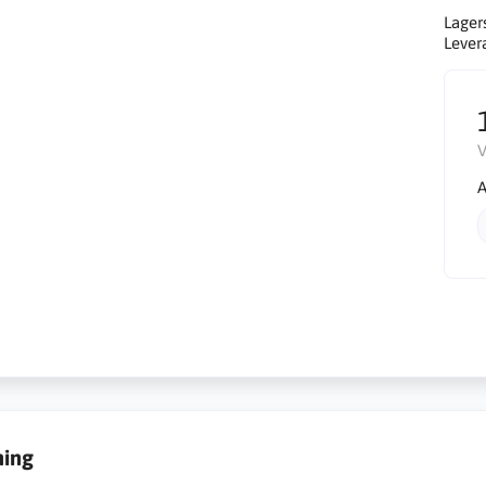
Lager
Lever
V
A
ning