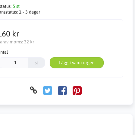
status:
5 st
ansstatus:
1 - 3 dagar
160 kr
arav moms:
32 kr
ntal
st
Lägg i varukorgen