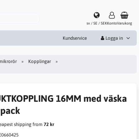
sv / SE / SEK
Konto
Varukorg
Kundservice
Logga in
mikrorör
Kopplingar
KTKOPPLING 16MM med väska
 pack
apest shipping from
72 kr
E0660425