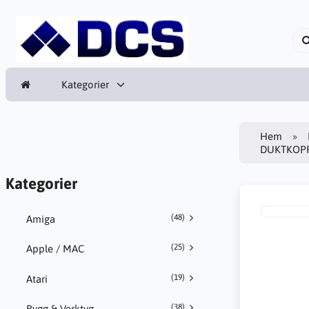
Kategorier
Hem
DUKTKOPP
Kategorier
(48)
Amiga
(25)
Apple / MAC
(19)
Atari
(38)
Bygg & Verktyg