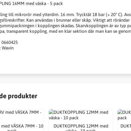
LING 16MM med väska - 5 pack
ing till mikrorör med ytterdim. 16 mm. Trycktät 18 bar (+ 20° C). Av
gsföreskrifter. Kan användas i brunnar eller skåp. Viktigt att rörända
 gummipackningen i kopplingen skadas. Skarvkopplingen är av typ pu
a, transparent koppling, med en klar sektion där man kan se genom 
 0660425
e: Wavin
de produkter
 med VÄSKA 7MM - 10
DUKTKOPPLING 12MM med
DUKT
pack
väska - 10 pack