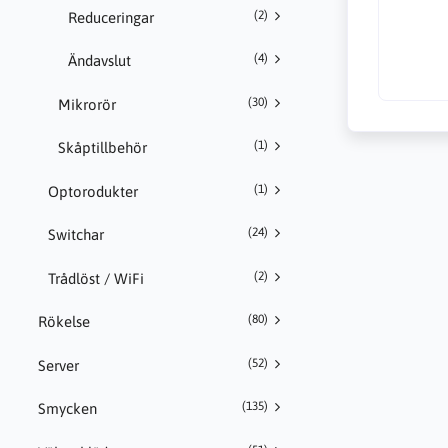
(2)
Reduceringar
(4)
Ändavslut
(30)
Mikrorör
(1)
Skåptillbehör
(1)
Optorodukter
(24)
Switchar
(2)
Trådlöst / WiFi
(80)
Rökelse
(52)
Server
(135)
Smycken