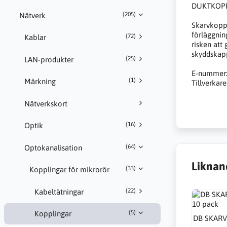
DUKTKOPP
(205)
Nätverk
Skarvkoppl
förläggnin
(72)
Kablar
risken att
skyddskapp
(25)
LAN-produkter
E-nummer:
(1)
Märkning
Tillverkar
Nätverkskort
(16)
Optik
(64)
Optokanalisation
Liknan
(33)
Kopplingar för mikrorör
(22)
Kabeltätningar
(5)
Kopplingar
DB SKARV