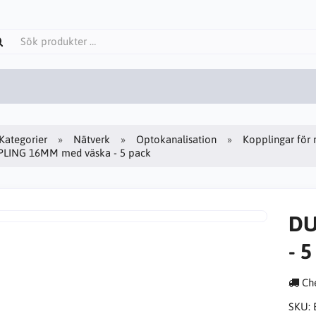
Kategorier
Nätverk
Optokanalisation
Kopplingar för 
LING 16MM med väska - 5 pack
DU
- 5
Che
SKU: