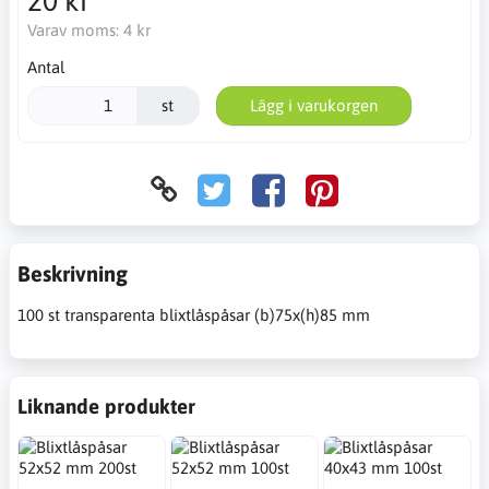
20 kr
Varav moms:
4 kr
Antal
st
Lägg i varukorgen
Beskrivning
100 st transparenta blixtlåspåsar (b)75x(h)85 mm
Liknande produkter