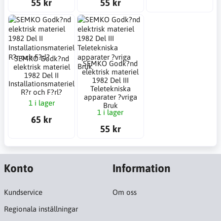
55 kr
55 kr
SEMKO Godk?nd
SEMKO Godk?nd
elektrisk materiel
elektrisk materiel
1982 Del II
1982 Del III
Installationsmateriel
Teletekniska
R?r och F?rl?
apparater ?vriga
1 i lager
Bruk
1 i lager
65 kr
55 kr
Konto
Information
Kundservice
Om oss
Regionala inställningar