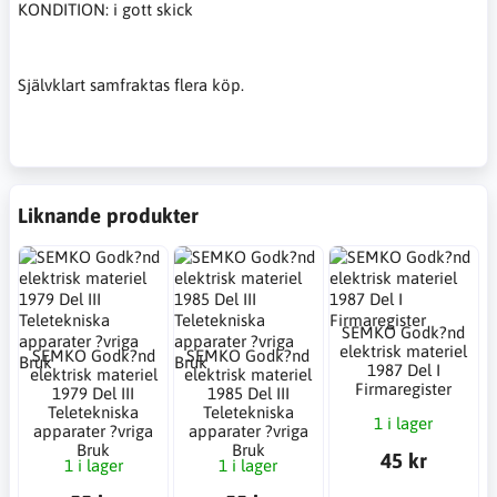
KONDITION: i gott skick
Självklart samfraktas flera köp.
Liknande produkter
SEMKO Godk?nd
elektrisk materiel
SEMKO Godk?nd
SEMKO Godk?nd
1987 Del I
elektrisk materiel
elektrisk materiel
Firmaregister
1979 Del III
1985 Del III
Teletekniska
Teletekniska
1 i lager
apparater ?vriga
apparater ?vriga
Bruk
Bruk
45 kr
1 i lager
1 i lager