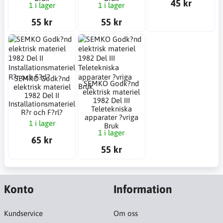
45 kr
1 i lager
1 i lager
55 kr
55 kr
SEMKO Godk?nd
SEMKO Godk?nd
elektrisk materiel
elektrisk materiel
1982 Del II
1982 Del III
Installationsmateriel
Teletekniska
R?r och F?rl?
apparater ?vriga
1 i lager
Bruk
1 i lager
65 kr
55 kr
Konto
Information
Kundservice
Om oss