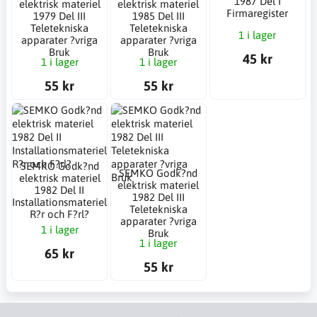
1987 Del I
elektrisk materiel
elektrisk materiel
Firmaregister
1979 Del III
1985 Del III
Teletekniska
Teletekniska
1 i lager
apparater ?vriga
apparater ?vriga
Bruk
Bruk
45 kr
1 i lager
1 i lager
55 kr
55 kr
SEMKO Godk?nd
SEMKO Godk?nd
elektrisk materiel
elektrisk materiel
1982 Del II
1982 Del III
Installationsmateriel
Teletekniska
R?r och F?rl?
apparater ?vriga
1 i lager
Bruk
1 i lager
65 kr
55 kr