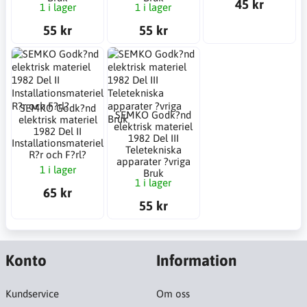
45 kr
1 i lager
1 i lager
55 kr
55 kr
SEMKO Godk?nd
SEMKO Godk?nd
elektrisk materiel
elektrisk materiel
1982 Del II
1982 Del III
Installationsmateriel
Teletekniska
R?r och F?rl?
apparater ?vriga
1 i lager
Bruk
1 i lager
65 kr
55 kr
Konto
Information
Kundservice
Om oss