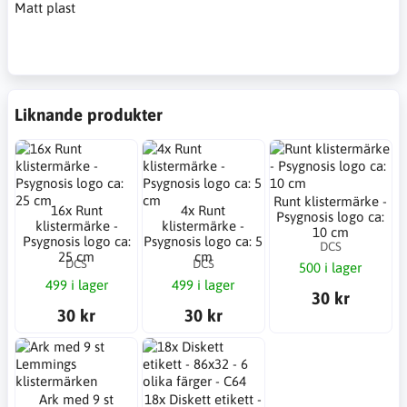
Matt plast
Liknande produkter
Runt klistermärke -
16x Runt
4x Runt
Psygnosis logo ca:
klistermärke -
klistermärke -
10 cm
Psygnosis logo ca:
Psygnosis logo ca: 5
DCS
25 cm
cm
DCS
DCS
500 i lager
499 i lager
499 i lager
30 kr
30 kr
30 kr
Ark med 9 st
18x Diskett etikett -