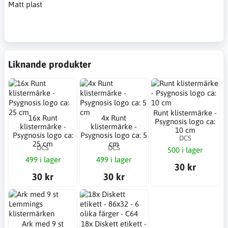
Matt plast
Liknande produkter
Runt klistermärke -
16x Runt
4x Runt
Psygnosis logo ca:
klistermärke -
klistermärke -
10 cm
Psygnosis logo ca:
Psygnosis logo ca: 5
DCS
25 cm
cm
DCS
DCS
500 i lager
499 i lager
499 i lager
30 kr
30 kr
30 kr
Ark med 9 st
18x Diskett etikett -