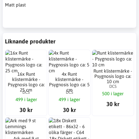
Matt plast
Liknande produkter
Runt klistermärke -
16x Runt
4x Runt
Psygnosis logo ca:
klistermärke -
klistermärke -
10 cm
Psygnosis logo ca:
Psygnosis logo ca: 5
DCS
25 cm
cm
DCS
DCS
500 i lager
499 i lager
499 i lager
30 kr
30 kr
30 kr
Ark med 9 st
18x Diskett etikett -