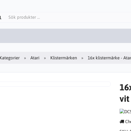
Kategorier
Atari
Klistermärken
16x klistermärke - Atar
16x
vit
Che