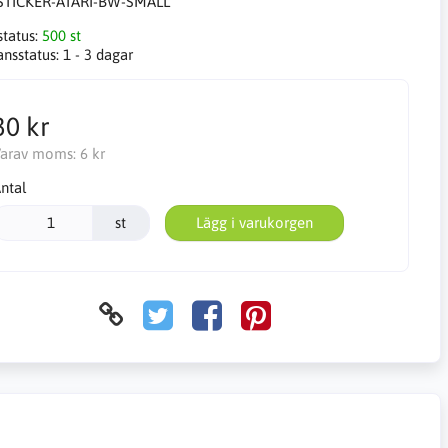
STICKER-ATARI-BW-SMALL
status:
500 st
ansstatus:
1 - 3 dagar
30 kr
arav moms:
6 kr
ntal
st
Lägg i varukorgen