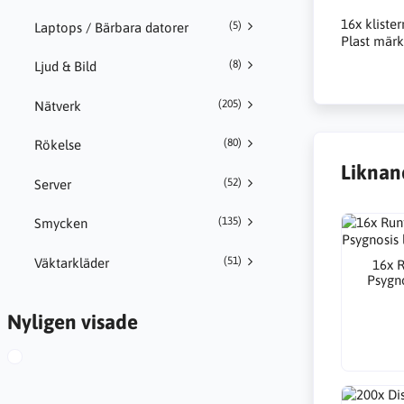
16x klister
(5)
Laptops / Bärbara datorer
Plast märk
(8)
Ljud & Bild
(205)
Nätverk
(80)
Rökelse
Liknan
(52)
Server
(135)
Smycken
(51)
Väktarkläder
16x R
Psygno
Nyligen visade