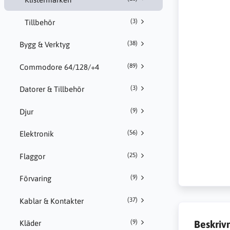
(3)
Tillbehör
(38)
Bygg & Verktyg
(89)
Commodore 64/128/+4
(3)
Datorer & Tillbehör
(9)
Djur
(56)
Elektronik
(25)
Flaggor
(9)
Förvaring
(37)
Kablar & Kontakter
Beskriv
(9)
Kläder