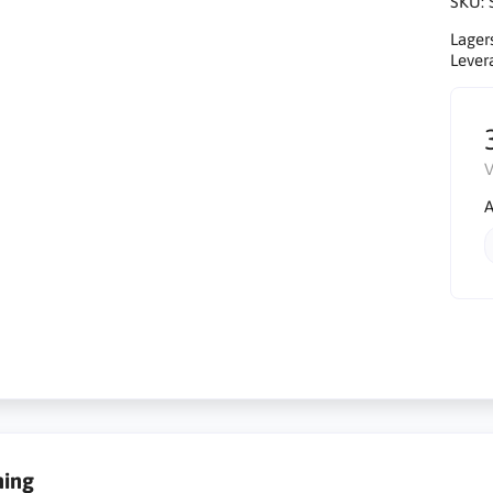
SKU:
Lager
Lever
V
A
ning