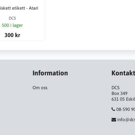
skett etikett - Atari
DCS
500 i lager
300 kr
Information
Kontak
Om oss
DCS
Box 349
631 05 Eski
08-590 9
info@dcs