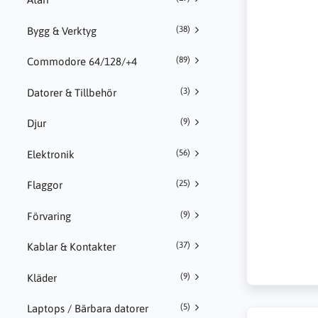
(38)
Bygg & Verktyg
(89)
Commodore 64/128/+4
(3)
Datorer & Tillbehör
(9)
Djur
(56)
Elektronik
(25)
Flaggor
(9)
Förvaring
(37)
Kablar & Kontakter
(9)
Kläder
(5)
Laptops / Bärbara datorer