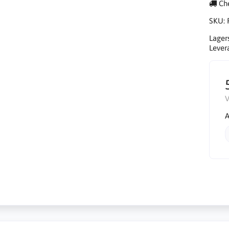
Che
SKU:
Lager
Lever
V
A