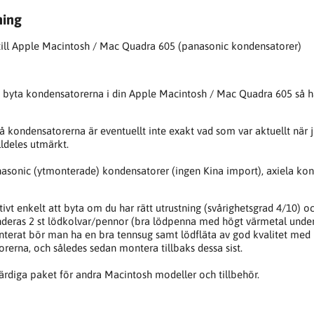
ning
till Apple Macintosh / Mac Quadra 605 (panasonic kondensatorer)
byta kondensatorerna i din Apple Macintosh / Mac Quadra 605 så har 
på kondensatorerna är eventuellt inte exakt vad som var aktuellt när 
lldeles utmärkt.
asonic (ytmonterade) kondensatorer (ingen Kina import), axiela kon
ativt enkelt att byta om du har rätt utrustning (svårighetsgrad 4/10)
ras 2 st lödkolvar/pennor (bra lödpenna med högt värmetal underl
terat bör man ha en bra tennsug samt lödfläta av god kvalitet med i
rerna, och således sedan montera tillbaks dessa sist.
ärdiga paket för andra Macintosh modeller och tillbehör.