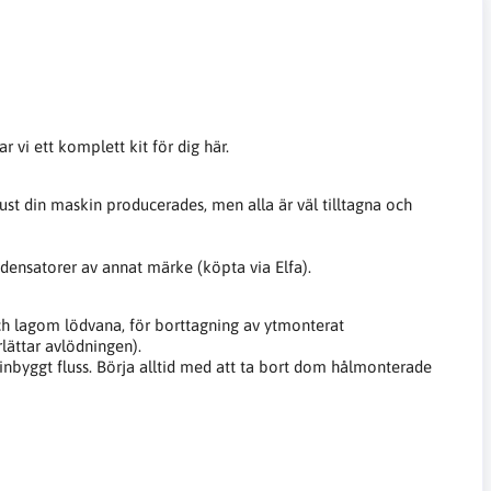
vi ett komplett kit för dig här.
just din maskin producerades, men alla är väl tilltagna och
densatorer av annat märke (köpta via Elfa).
 och lagom lödvana, för borttagning av ytmonterat
ättar avlödningen).
nbyggt fluss. Börja alltid med att ta bort dom hålmonterade