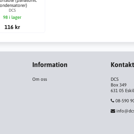
ortable (panasonic
ondensatorer)
DCS
98 i lager
116 kr
Information
Kontak
Om oss
DCS
Box 349
631 05 Eski
08-590 9
info@dcs