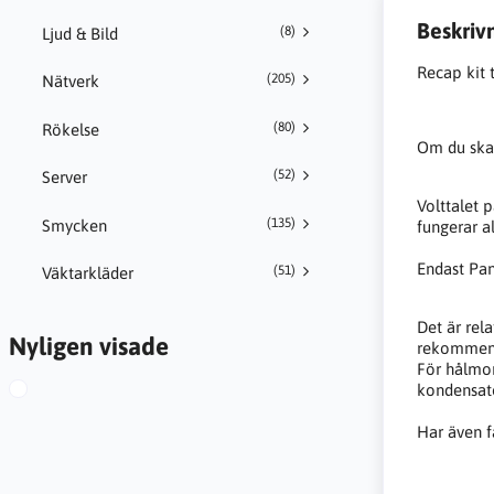
Beskriv
(8)
Ljud & Bild
Recap kit 
(205)
Nätverk
(80)
Rökelse
Om du ska 
(52)
Server
Volttalet 
(135)
Smycken
fungerar a
Endast Pan
(51)
Väktarkläder
Det är rel
Nyligen visade
rekommende
För hålmon
kondensato
Har även f