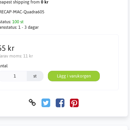
apest shipping from
0 kr
RECAP-MAC-Quadra605
status:
100 st
ansstatus:
1 - 3 dagar
55 kr
arav moms:
11 kr
ntal
st
Lägg i varukorgen